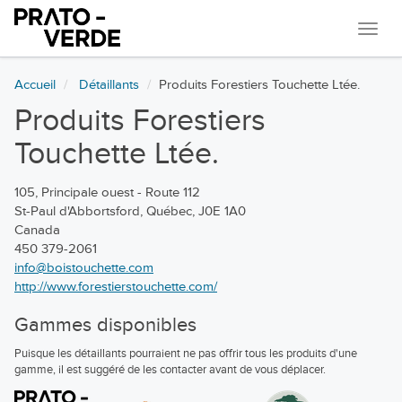
Navi
Accueil
Détaillants
Produits Forestiers Touchette Ltée.
Produits Forestiers
Touchette Ltée.
105, Principale ouest - Route 112
St-Paul d'Abbortsford, Québec, J0E 1A0
Canada
450 379-2061
info@boistouchette.com
http://www.forestierstouchette.com/
Gammes disponibles
Puisque les détaillants pourraient ne pas offrir tous les produits d'une
gamme, il est suggéré de les contacter avant de vous déplacer.