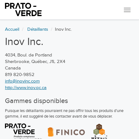
Navi
Accueil
Détaillants
Inov Inc.
Inov Inc.
4034, Boul. de Portland
Sherbrooke, Québec, J1L 2X4
Canada
819 820-9852
info@inovinc.com
http://www.inov.qc.ca
Gammes disponibles
Puisque les détaillants pourraient ne pas offrir tous les produits d'une
gamme, il est suggéré de les contacter avant de vous déplacer.