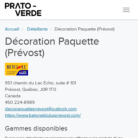
Navi
Accueil
Détaillants
Décoration Paquette (Prévost)
Décoration Paquette
(Prévost)
951 chemin du Lac Echo, suite # 101
Prévost, Québec, J0R 1T0
Canada
450 224-8989
decopaquetteprevost@outlook.com
https://www.betonelduluxprevost.com/
Gammes disponibles