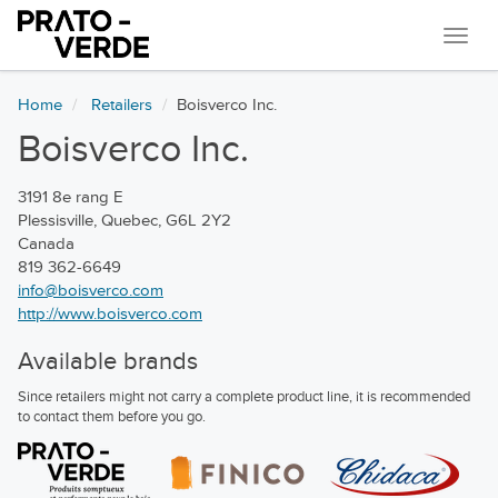
Navi
Home
Retailers
Boisverco Inc.
Boisverco Inc.
3191 8e rang E
Plessisville, Quebec, G6L 2Y2
Canada
819 362-6649
info@boisverco.com
http://www.boisverco.com
Available brands
Since retailers might not carry a complete product line, it is recommended
to contact them before you go.