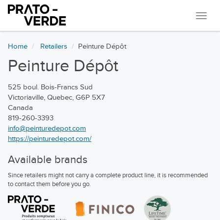
Navi
Home
Retailers
Peinture Dépôt
Peinture Dépôt
525 boul. Bois-Francs Sud
Victoriaville, Quebec, G6P 5X7
Canada
819-260-3393
info@peinturedepot.com
https://peinturedepot.com/
Available brands
Since retailers might not carry a complete product line, it is recommended
to contact them before you go.